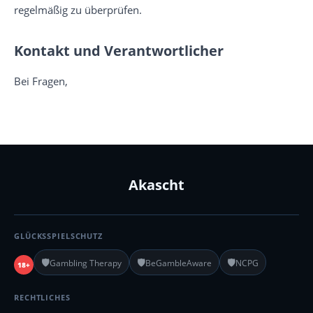
regelmäßig zu überprüfen.
Kontakt und Verantwortlicher
Bei Fragen,
Akascht
GLÜCKSSPIELSCHUTZ
🛡️
🛡️
🛡️
Gambling Therapy
BeGambleAware
NCPG
18+
RECHTLICHES