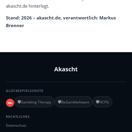
akascht.de hinterlegt.
Stand: 2026 – akascht.de, verantwortlich: Markus
Brenner
Akascht
GLÜCKSSPIELSCHUTZ
🛡️
🛡️
🛡️
Gambling Therapy
BeGambleAware
NCPG
18+
RECHTLICHES
Datenschutz